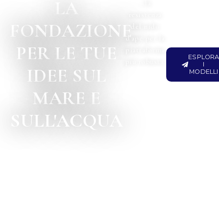
LA
…la
resistenza
FONDAZIONE
del nido
d'ape per la
PER LE TUE
piattaforma
ESPLOR
più robusta.
I
IDEE SUL
MODELLI
MARE E
SULL'ACQUA