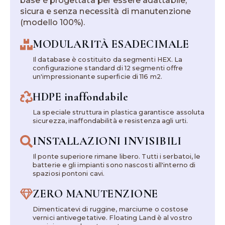
base è progettata per essere adattabile,
sicura e senza necessità di manutenzione
(modello 100%).
MODULARITÀ ESADECIMALE
Il database è costituito da segmenti HEX. La
configurazione standard di 12 segmenti offre
un'impressionante superficie di 116 m2.
HDPE inaffondabile
La speciale struttura in plastica garantisce assoluta
sicurezza, inaffondabilità e resistenza agli urti.
INSTALLAZIONI INVISIBILI
Il ponte superiore rimane libero. Tutti i serbatoi, le
batterie e gli impianti sono nascosti all'interno di
spaziosi pontoni cavi.
ZERO MANUTENZIONE
Dimenticatevi di ruggine, marciume o costose
vernici antivegetative. Floating Land è al vostro