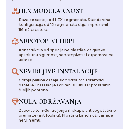
HEX MODULARNOST
Baza se sastoji od HEX segmenata. Standardna
konfiguracija od 12 segmenata daje impresivnih
116m2 prostora.
NEPOTOPIVI HDPE
Konstrukcija od specijalne plastike osigurava
apsolutnu sigurnost, nepotopivost i otpornost na
udarce.
NEVIDLJIVE INSTALACIJE
Gornja paluba ostaje slobodna. Svi spremnici,
baterije i instalacije skriveni su unutar prostranih
šupljih pontona.
NULA ODRŽAVANJA
Zaboravite hrđu, truljenje il i skupe antivegetativne
premaze (antifouling). Floating Land služi vama, a
ne vi njemu.