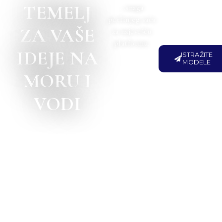
TEMELJ
…snaga
pčelinjeg saća
ZA VAŠE
za najčvršću
platformu.
IDEJE NA
ISTRAŽITE
MODELE
MORU I
VODI