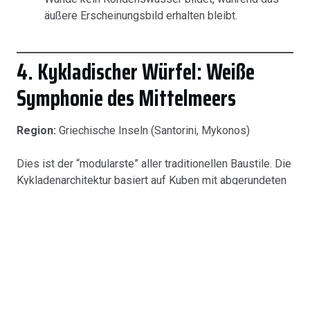
äußere Erscheinungsbild erhalten bleibt.
4. Kykladischer Würfel: Weiße
Symphonie des Mittelmeers
Region:
Griechische Inseln (Santorini, Mykonos)
Dies ist der “modularste” aller traditionellen Baustile. Die
Kykladenarchitektur basiert auf Kuben mit abgerundeten
Kanten, die je nach Geländebeschaffenheit
übereinandergestapelt werden.
So replizieren wir:
Durch die Verbindung mehrerer
Module unterschiedlicher Höhe zu einer
verspielten, gestuften Form ist die Fassade
reinweiß mit “weichen” abgerundeten Ecken, die