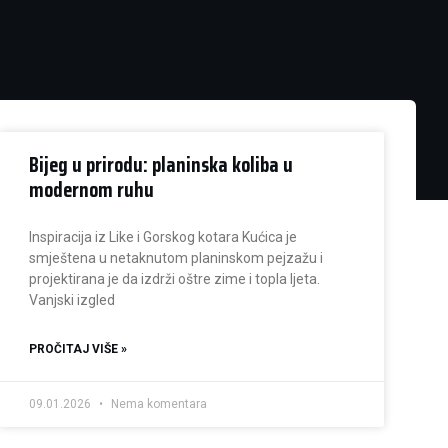
Bijeg u prirodu: planinska koliba u
modernom ruhu
Inspiracija iz Like i Gorskog kotara Kućica je
smještena u netaknutom planinskom pejzažu i
projektirana je da izdrži oštre zime i topla ljeta.
Vanjski izgled
PROČITAJ VIŠE »
09.01.2026
Nema komentara