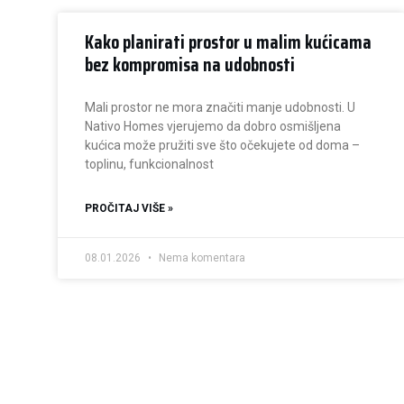
Kako planirati prostor u malim kućicama
bez kompromisa na udobnosti
Mali prostor ne mora značiti manje udobnosti. U
Nativo Homes vjerujemo da dobro osmišljena
kućica može pružiti sve što očekujete od doma –
toplinu, funkcionalnost
PROČITAJ VIŠE »
08.01.2026
Nema komentara