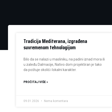
Tradicija Mediterana, izgrađena
suvremenom tehnologijom
Bilo da se nalazi u masliniku, na padini iznad mora ili
u zaleđu Dalmacije, Nativo dom projektiran je tako
da poštuje okoliš i lokalni karakter.
PROČITAJ VIŠE »
09.01.2026
Nema komentara