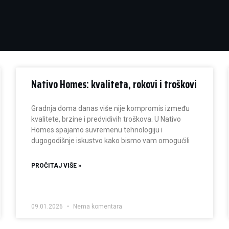
Nativo Homes: kvaliteta, rokovi i troškovi
Gradnja doma danas više nije kompromis između
kvalitete, brzine i predvidivih troškova. U Nativo
Homes spajamo suvremenu tehnologiju i
dugogodišnje iskustvo kako bismo vam omogućili
PROČITAJ VIŠE »
09.01.2026
Nema komentara